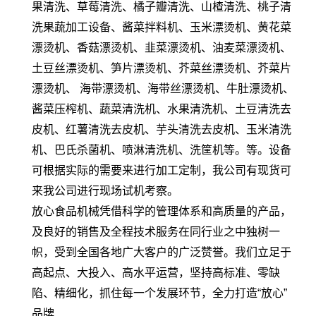
果清洗、草莓清洗、橘子瓣清洗、山楂清洗、桃子清
洗果蔬加工设备、酱菜拌料机、玉米漂烫机、黄花菜
漂烫机、香菇漂烫机、韭菜漂烫机、油麦菜漂烫机、
土豆丝漂烫机、笋片漂烫机、芥菜丝漂烫机、芥菜片
漂烫机、 海带漂烫机、海带丝漂烫机、牛肚漂烫机、
酱菜压榨机、蔬菜清洗机、水果清洗机、土豆清洗去
皮机、红薯清洗去皮机、芋头清洗去皮机、玉米清洗
机、巴氏杀菌机、喷淋清洗机、洗筐机等。等。设备
可根据实际的需要来进行加工定制，我公司有现货可
来我公司进行现场试机考察。
放心食品机械凭借科学的管理体系和高质量的产品，
及良好的销售及全程技术服务在同行业之中独树一
帜，受到全国各地广大客户的广泛赞誉。我们立足于
高起点、大投入、高水平运营，坚持高标准、零缺
陷、精细化，抓住每一个发展环节，全力打造“放心”
品牌