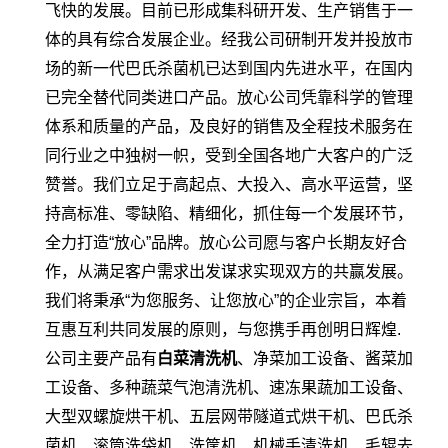
飞快的发展。目前已形成集科研开发、生产销售于一
体的具有综合发展企业。经我公司研制开发并投放市
场的新一代巴氏杀菌机已达到国内先进水平，在国内
已完全替代同类进口产品。放心公司凭靠科学的管理
体系和质量的产品，及良好的销售及全程技术服务在
同行业之中独树一帜，受到全国各地广大客户的广泛
赞誉。我们立足于高起点、大投入、高水平运营，坚
持高标准、零缺陷、精细化，抓住每一个发展环节，
全力打造“放心”品牌。放心公司愿与客户长期友好合
作，从满足客户需求出发谋求实现双方的共赢发展。
我们将秉承“为您服务、让您放心”的企业宗旨，本着
互惠互利共同发展的原则，与您携手再创明日辉煌.
公司主要产品有
白菜清洗机
、净菜加工设备、酱菜加
工设备、多种蔬菜气泡清洗机、速冻果蔬加工设备、
大型双螺旋烘干机、五层网带隧道式烘干机、巴氏杀
菌机、滚筒洗袋机、洗筐机、机械手清洗机、毛辊去