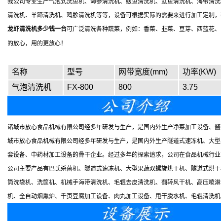
我公司专业生产气泡式洗鱼机、海参清洗机、鲅鱼清洗机、鱿鱼清洗机、海带清洗
清洗机、羊蹄清洗机、鸡胗清洗机等等，设备可根据实际的需要来进行加工定制，
龙虾清洗机多少钱一台
可广泛清洗各种蔬菜，例如：香菜、韭菜、豆芽、西蓝花、
的放心，用的更放心！
名称
型号
网带宽度(mm)
功率(KW)
气泡清洗机
FX-800
800
3.75
诸城市放心食品机械有限公司经多年研发与生产，是国内外生产净菜加工设备、酱
城市放心食品机械有限公司经多年研发与生产，是国内外生产隧道式速冻机、大型
套设备、中药材加工设备的骨干企业。经过多年的探索追求，公司在食品机械行业
公司主要产品有巴氏杀菌机、隧道式速冻机、大型果蔬双螺旋烘干机、隧道式烘干
筒洗袋机、洗筐机、机械手海带清洗机、毛辊去皮清洗机、翻转风干机、高压喷淋
机、全自动烟熏炉、千页豆腐加工设备、肉丸加工设备、甩干脱水机、毛辊清洗机、