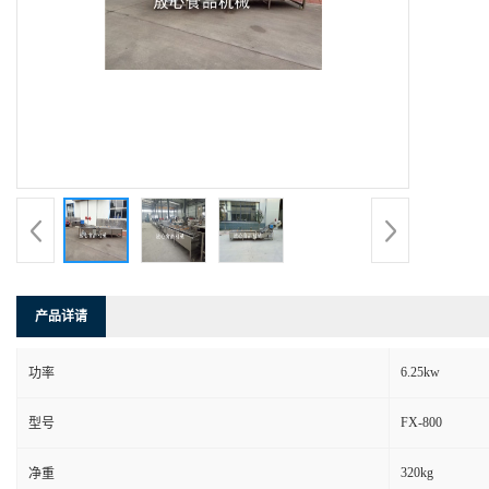
产品详请
6.25kw
功率
FX-800
型号
320kg
净重