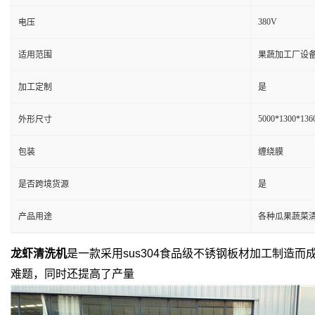
380V
电压
适用范围
果蔬加工厂设备
加工定制
是
5000*1300*13
外形尺寸
包装
缠绕膜
是否跨境货源
是
产品用途
各种瓜果蔬菜
龙虾清洗机
是一款采用sus304食品级不锈钢板材加工制造
难题，同时还提高了产量