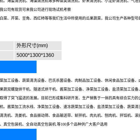
机、海蜇清洗机、海藻清洗机等多种鱼类清洗机、虾米清洗机、小龙虾清洗机、气泡
我公司有现货可来我公司进行现场试机考察
白菜、芹菜、豆角、西红柿等等我们生活中所使用的瓜果蔬菜，我公司生产各种型号
外形尺寸(mm)
5000*1300*1360
菜加工设备、蔬菜清洗设备、巴氏杀菌设备、肉制品加工设备、休闲食品加工设备、
果蔬双螺旋烘干机、隧道式烘干机、酱菜加工设备、净菜加工设备、盐渍菜加工设备
取得了突飞猛进的发展。目前已形成集科研开发、生产销售于一体的具有综合实力的
机、酱菜加工流水线、净菜加工设备、速冻蔬菜加工设备、盐渍菜加工设备、蔬菜清
清洗机、洗姜机、食品振动筛、食品输送带、斩拌机、肉丸机、刨肉机、拌馅机、滚
真空包装机、全自动真空包装机.等100多个品种供广大客户选用