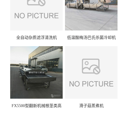
全自动杂质滤浮清洗机
低温酸梅汤巴氏杀菌冷却机
FX5500型翻新机械根茎类高
滑子菇蒸煮机
压喷淋清洗机