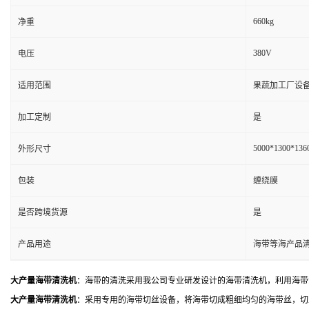
660kg
净重
380V
电压
适用范围
果蔬加工厂设备
加工定制
是
5000*1300*13
外形尺寸
包装
缠绕膜
是否跨境货源
是
产品用途
海带等海产品
大产量海带清洗机
：海带的清洗采用我公司专业研发设计的海带清洗机，利用海带
大产量海带清洗机
：采用专用的海带切丝设备，将海带切成粗细均匀的海带丝，切