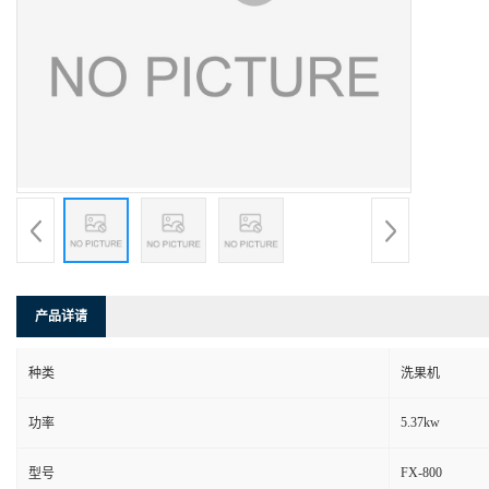
产品详请
种类
洗果机
5.37kw
功率
FX-800
型号