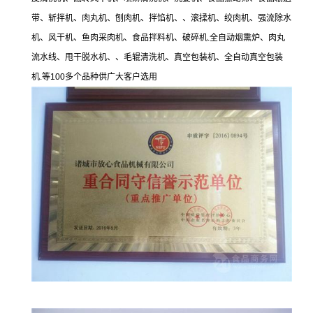
带、斩拌机、肉丸机、刨肉机、拌馅机、、滚揉机、绞肉机、强流除水
机、风干机、鱼肉采肉机、食品拌料机、破碎机.全自动烟熏炉、肉丸
流水线、甩干脱水机、、毛辊清洗机、真空包装机、全自动真空包装
机.等100多个品种供广大客户选用