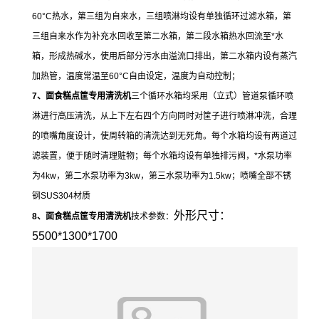
60°C热水，第三组为自来水，三组喷淋均设有单独循环过滤水箱，第
三组自来水作为补充水回收至第二水箱，第二段水箱热水回流至*水
箱，形成热碱水，使用后部分污水由溢流口排出，第二水箱内设有蒸汽
加热管，温度常温至60°C自由设定，温度为自动控制；
7、面食糕点筐专用清洗机
三个循环水箱均采用（立式）管道泵循环喷
淋进行高压清洗，从上下左右四个方向同时对筐子进行喷淋冲洗，合理
的喷嘴角度设计，使周转箱的清洗达到无死角。每个水箱均设有两道过
滤装置，便于随时清理赃物；每个水箱均设有单独排污阀，*水泵功率
为4kw，第二水泵功率为3kw，第三水泵功率为1.5kw；喷嘴全部不锈
钢SUS304材质
外形尺寸：
8、面食糕点筐专用清洗机
技术参数：
5500*1300*1700