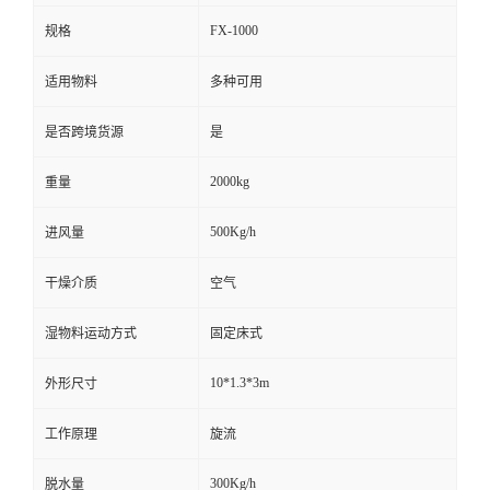
FX-1000
规格
适用物料
多种可用
是否跨境货源
是
2000kg
重量
500Kg/h
进风量
干燥介质
空气
湿物料运动方式
固定床式
10*1.3*3m
外形尺寸
工作原理
旋流
300Kg/h
脱水量