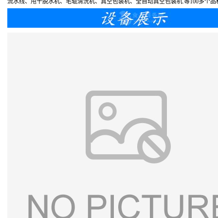
流水线、甩干脱水机、毛辊清洗机、真空包装机、全自动真空包装机.等100多个