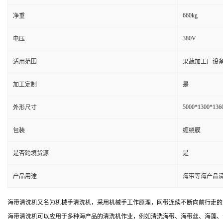
660kg
净重
380V
电压
适用范围
果蔬加工厂设备
加工定制
是
5000*1300*13
外形尺寸
包装
缠绕膜
是否跨境货源
是
产品用途
海带等海产品
海带清洗机又名为机械手清洗机，采用机械手工作原理，网带连续不断向前行走的
海带清洗机可以应用于多种海产品的清洗机作业，例如清洗海带、海带丝、海藻、