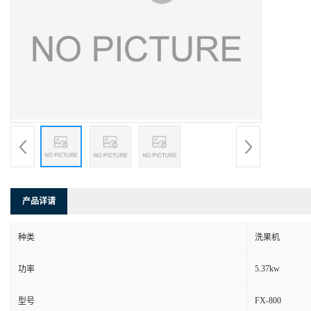
产品详请
种类
洗果机
5.37kw
功率
FX-800
型号