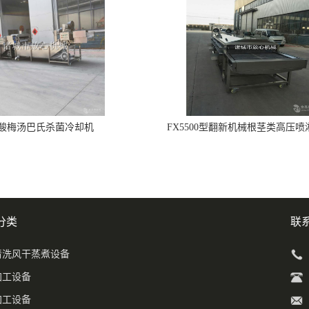
酸梅汤巴氏杀菌冷却机
FX5500型翻新机械根茎类高压
分类
联
清洗风干蒸煮设备
加工设备
加工设备