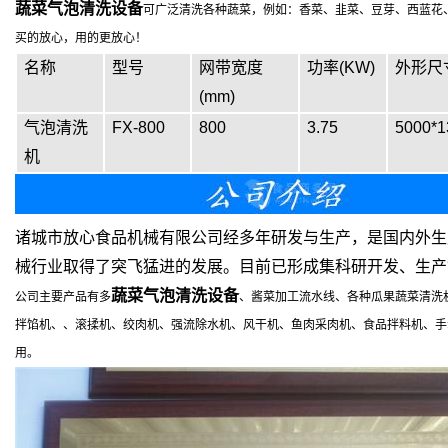
蔬菜气泡清洗设备
可广泛清洗各种蔬菜，例如：香菜、韭菜、豆芽、西蓝花
买的放心，用的更放心！
名称
型号
网带宽度
功率(KW)
外形尺寸
(mm)
气泡清洗
FX-800
800
3.75
5000*1
机
诸城市放心食品机械有限公司经多年研发与生产，是国内外生
械行业取得了突飞猛进的发展。目前已形成集科研开发、生产
蔬菜气泡清洗设备
公司主要产品有
多
、
酱菜加工流水线、各种瓜果蔬菜清洗
拌馅机、、滚揉机、绞肉机、强流除水机、风干机、鱼肉采肉机、食品拌料机、手动
用。