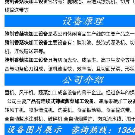
腌制香菇块加工设备
包含
有：腌制池、鼓泡式漂洗机、切片（
线输送带等
腌制香菇块加工设备
是我公司休闲食品生产线的主要产品之一
腌制香菇块加工设备
主要设备有：腌制池、鼓泡式漂洗机、切
机、连线输送带等。
腌制香菇块加工设备
具有切面光滑、成品率、高卫生安全等特
合与切条底刀组成，该机速度快，效率高，且切面光滑、形状
菌机、风干机、蔬菜加工成套设备的骨干企业。经过多年的探
公司主要产品有
连续式辣椒酱菜加工设备
、速冻果蔬加工设
转风干机、喷淋清洗机、洗姜机、食品振动筛、食品输送带、
全自动盐水注射机、破碎机.全自动烟熏炉、肉丸流水线、甩干