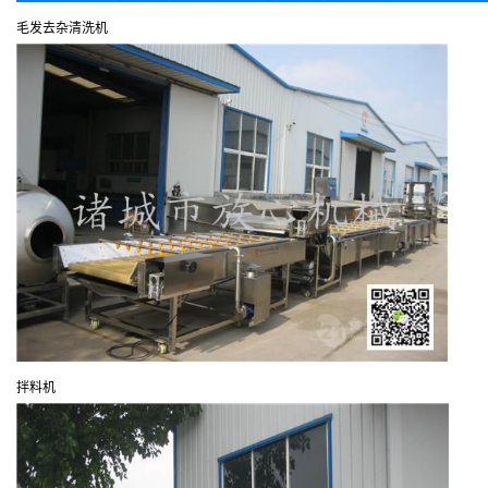
毛发去杂清洗机
拌料机