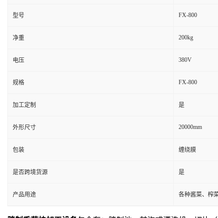
FX-800
型号
200kg
净重
380V
电压
FX-800
规格
加工定制
是
20000mm
外形尺寸
包装
缠绕膜
是否跨境货源
是
产品用途
各种酱菜、榨