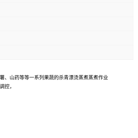
薯、山药等等一系列果蔬的杀青漂烫蒸煮蒸煮作业
调控，