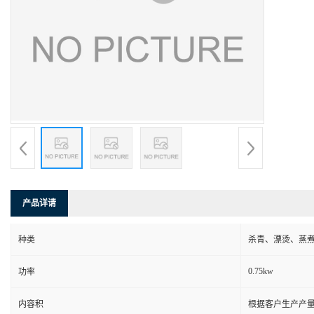
产品详请
种类
杀青、漂烫、蒸
0.75kw
功率
内容积
根据客户生产产