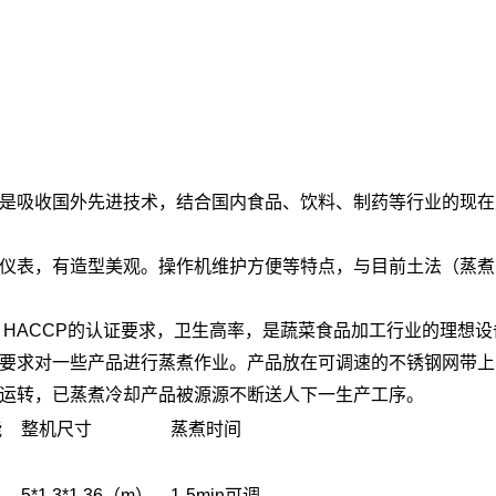
是吸收国外先进技术，结合国内食品、饮料、制药等行业的现在
仪表，有造型美观。操作机维护方便等特点，与目前土法（蒸煮）
，HACCP的认证要求，卫生高率，是蔬菜食品加工行业的理想设
要求对一些产品进行蒸煮作业。产品放在可调速的不锈钢网带上
运转，已蒸煮冷却产品被源源不断送人下一生产工序。
能
整机尺寸
蒸煮时间
5*1.3*1.36（m）
1-5min可调