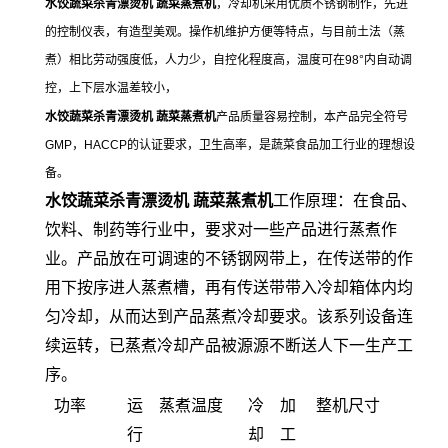
水饺蔬菜杀青漂烫机 蔬菜蒸煮机
，冷却机采用优质不锈钢制作，先进
的控制仪表，有造型美观。操作机维护方便等特点，与目前土法（蒸
煮）相比劳动强度低，人力少，自控化程度高，温度可在98°内自动调
控，上下层水温差较小，
水饺蔬菜杀青漂烫机 蔬菜蒸煮机
产品质量容易控制，本产品完全符号
GMP，HACCP的认证要求，卫生高率，是蔬菜食品加工行业的理想设
备。
水饺蔬菜杀青漂烫机 蔬菜蒸煮机
工作原理：在食品、
饮料、制药等行业中，要求对一些产品进行蒸煮作
业。产品放在可调速的不锈钢网带上，在传送带的作
用下按序进人蒸煮槽，再有传送带带入冷却箱体内均
匀冷却，从而达到产品蒸煮冷却要求。该系列设备连
续运转，已蒸煮冷却产品被源源不断送人下一生产工
序。
功率
运
蒸煮温度
冷
加
整机尺寸
行
却
工