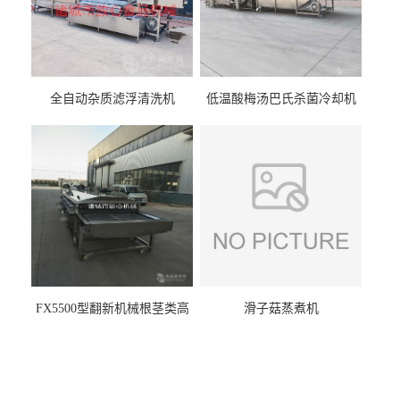
全自动杂质滤浮清洗机
低温酸梅汤巴氏杀菌冷却机
FX5500型翻新机械根茎类高
滑子菇蒸煮机
压喷淋清洗机