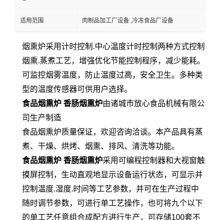
适用范围
肉制品加工厂设备 ,冷冻食品厂设备
烟熏炉采用计时控制.中心温度计时控制两种方式控制
烟熏.蒸煮工艺，增强优化节能控制程序，减少能耗。
可监控烟雾温度，防止温度过高，安全卫生。多种类
型的温度传感器可供用户选择。
食品烟熏炉 香肠烟熏炉
由诸城市放心食品机械有限公
司生产制造
食品烟熏炉质量保证，欢迎咨询洽谈。本产品具有蒸
煮、干燥、烘烤、烟熏、排风、清洗等功能。
食品烟熏炉 香肠烟熏炉
采用可编程控制器和大视窗触
摸屏控制，生动直观地显示设备运行状态，可显示并
控制温度.湿度.时间等工艺参数，并可在生产过程中
随时调节参数，可进行单工艺操作，也可将九个以下
的单工艺任意组合成配方进行生产，可存储100套不