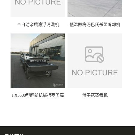
全自动杂质滤浮清洗机
低温酸梅汤巴氏杀菌冷却机
FX5500型翻新机械根茎类高
滑子菇蒸煮机
压喷淋清洗机