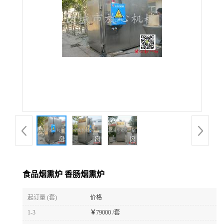
食品烟熏炉 香肠烟熏炉
起订量 (套)
价格
1-3
￥
79000 /套