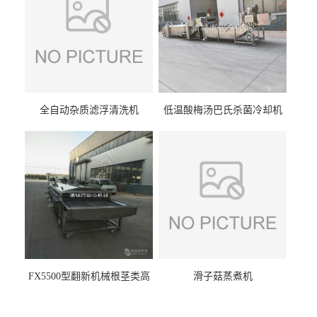
全自动杂质滤浮清洗机
低温酸梅汤巴氏杀菌冷却机
FX5500型翻新机械根茎类高
滑子菇蒸煮机
压喷淋清洗机