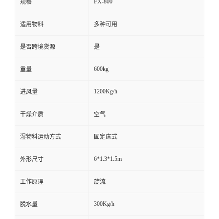
FX-800
规格
适用物料
多种可用
是否跨境货源
是
600kg
重量
1200Kg/h
进风量
干燥介质
空气
湿物料运动方式
固定床式
6*1.3*1.5m
外形尺寸
工作原理
旋流
300Kg/h
脱水量