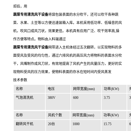
却后，用
蔬菜专用清洗风干设备
将袋包装表面的水分吹干，还可以吹干各种蔬
菜、水果、土豆等以方便迅速装箱入库。本机采用低功率、低噪音的风
机，吹风口成风刀状，效果更佳。本机具有应用广泛、吹干效率高,操
作方便等特点。物料由入料端通过
蔬菜专用清洗风干设备
网带进入主机体经过五次翻转，以实现物料的多
面受风及受风的均匀性，通过六排风机的高压风力将物料的表面水分吹
干，风嘴制作成风刀状，有效地提高了风机产生的风量压力，更好的实
现物料受风的压力效果，使物料表面的存水在短时间内受风蒸发
技术参数
名称
电压
网带宽度(mm)
功率(KW)
气泡清洗机
380V
600
3.75
3
名称
风机个数
网带宽度(mm)
功率(KW)
翻转风干机
20台
1000
15.75
6