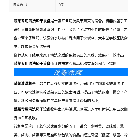
进风温度
0℃
蔬菜专用清洗风干设备
是一套专业清洗风干蔬菜的设备，机器代替手工
进行大批量的蔬菜清洗风干作业，节约了劳动力的同时提高了产量，为
企业带来了利润，该套流水线被广泛应用于快餐店、大中型学校医院食
堂、超市蔬菜配送等等
翻转式风干线用来风干清洗之后的果蔬表面的水珠，效果好，效率高
蔬菜专用清洗风干设备
由诸城市放心食品机械有限公司专业提供
蔬菜清洗机
是一款全自动多功能的清洗机，采用气泡翻滚揉搓清洗作
业，可以快速清洗掉蔬菜表面的泥土污垢，提高了清洗速度，提高了产
量，我公司会根据客户的具体产量来设计设备的大小，
蔬菜专用清洗风干设备
物料由入料端通过网带进入主机体经过用五次翻
身20台风机吹。
该机主要应用于软包装表面水分的吹干，适合于水煮菜、调味菜、酱
类、卤肉、卤蛋等采用塑料袋包装的食品，经过高温（低温）杀菌、冷