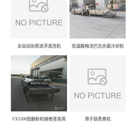
全自动杂质滤浮清洗机
低温酸梅汤巴氏杀菌冷却机
FX5500型翻新机械根茎类高
滑子菇蒸煮机
压喷淋清洗机