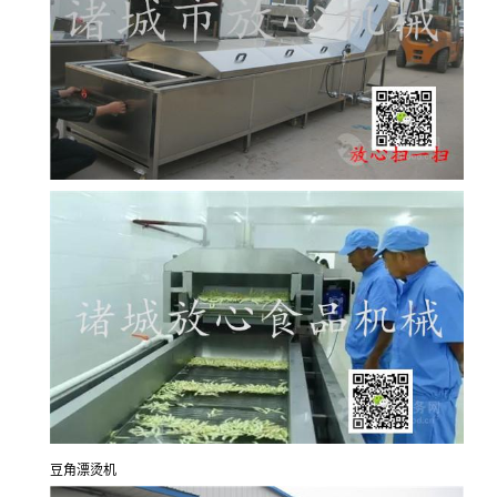
豆角漂烫机