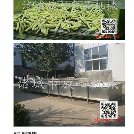
豆角漂烫冷却机