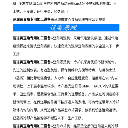
机--冷冻存储,本公司生产所有产品均采用sus304不锈钢板材制成，不
上锈，不变形，运行平稳，经久耐用
速冻
黄
豆角专用加工设备
由诸城市放心食品机械有限公司提供
速冻
黄
豆角专用加工设备
--豆角清洗机：采用气泡清洗原理，通过气泡
翻滚揉搓来清洗豆角表面，快速高效的洗掉豆角表面的灰尘进入下一步
工序
速冻
黄
豆角专用加工设备
-
-豆角漂烫机：冷却机采用优质不锈钢制作，
先进的控制仪表，有造型美观。操作机维护方便等特点，与目前土法
（蒸煮）相比劳动强度低，人力少，自控化程度高，温度可在98°内自
动调控，上下层水温差较小，本产品完全符号GMP，HACCP的认证要
求，卫生高率，是蔬菜食品加工行业的理想设备。产品放在可调速的不
锈钢网带上，在传送带的作用下按序进人蒸煮槽，再有传送带带入冷却
箱体内均匀冷却，从而达到产品蒸煮冷却要求。该系列设备连续运转，
已蒸煮冷却产品被源源不断送人下一生产工序。
速冻
黄
豆角专用加工设备
--豆角冷却机：经漂烫之后的豆角进入到冷却