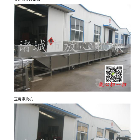
豆角漂烫机