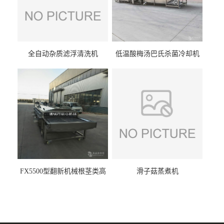
全自动杂质滤浮清洗机
低温酸梅汤巴氏杀菌冷却机
FX5500型翻新机械根茎类高
滑子菇蒸煮机
压喷淋清洗机