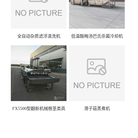
全自动杂质滤浮清洗机
低温酸梅汤巴氏杀菌冷却机
FX5500型翻新机械根茎类高
滑子菇蒸煮机
压喷淋清洗机