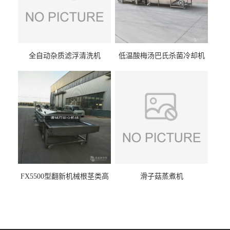
全自动杂质滤浮清洗机
低温酸梅汤巴氏杀菌冷却机
FX5500型翻新机械根茎类高
滑子菇蒸煮机
压喷淋清洗机