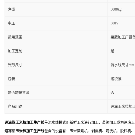
3000kg
净重
380V
电压
适用范围
果蔬加工厂设备
加工定制
是
外形尺寸
流水线尺寸mm
包装
缠绕膜
是否跨境货源
否
产品用途
速冻玉米粒加
速冻甜玉米粒加工生产线
呈流水线模式对新鲜玉米进行加工，最终加工成为速冻玉米
速冻
甜
玉米粒加工
生产线
包含的设备有：玉米蒸煮机、剥皮机、清洗机、脱粒机、