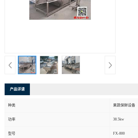
产品详请
种类
果蔬保鲜设备
38.5kw
功率
FX-800
型号