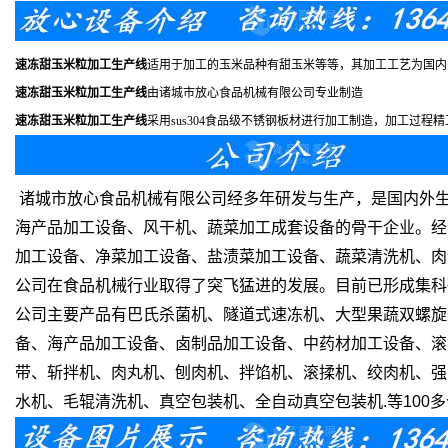
速冻
甜
玉米粒加工
生产线
适用于加工的玉米品种有甜玉米等等，其加工工艺为国内
速冻
甜
玉米粒加工
生产线
由诸城市放心食品机械有限公司专业制造
速冻
甜
玉米粒加工
生产线
采用sus304食品级不锈钢板材进行加工制造，加工过
诸城市放心食品机械有限公司经多年研发与生产，是国内外
海产品加工设备、风干机、蔬菜加工成套设备的骨干企业。经
加工设备、净菜加工设备、盐渍菜加工设备、蔬菜清洗机、肉
公司在食品机械行业取得了突飞猛进的发展。目前已形成集科
公司主要产品有巴氏杀菌机、隧道式速冻机、大型果蔬双螺旋
备、海产品加工设备、卤制品加工设备、中药材加工设备、滚
带、斩拌机、肉丸机、刨肉机、拌馅机、滚揉机、绞肉机、强
水机、毛辊清洗机、真空包装机、全自动真空包装机.等100