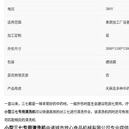
380V
电压
适用范围
果蔬加工厂设
加工定制
是
3000*1100*15
外形尺寸
包装
缠绕膜
是否跨境货源
否
产品用途
天麻及多种中
一直以来，三七都是一味非常好的中药材。一般外伤时医生会建议吃田七煲鸡，疗
小型三七专用清洗机
可以快速高效的对三七进行清洗作业，该清洗机同时还可有效
司匹配相应的清洗机
小型三七专用清洗机
由诸城市放心食品机械有限公司专业提供