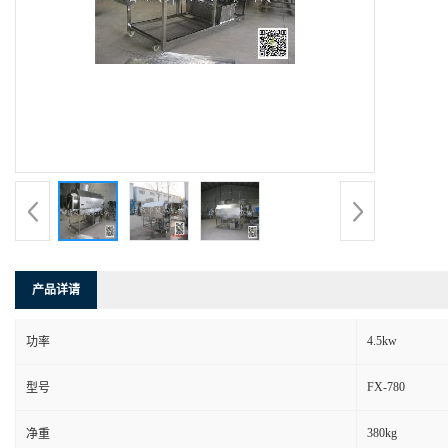
产品详请
4.5kw
功率
FX-780
型号
380kg
净重