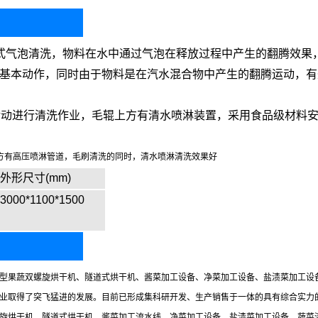
式气泡清洗，物料在水中通过气泡在释放过程中产生的翻腾效果
基本动作，同时由于物料是在汽水混合物中产生的翻腾运动，有
转动进行清洗作业，毛辊上方有清水喷淋装置，采用食品级材料
方有高压喷淋管道，毛刷清洗的同时，清水喷淋清洗效果好
外形尺寸(mm)
3000*1100*1500
型果蔬双螺旋烘干机、隧道式烘干机、酱菜加工设备、净菜加工设备、盐渍菜加工设
业取得了突飞猛进的发展。目前已形成集科研开发、生产销售于一体的具有综合实力
旋烘干机、隧道式烘干机、酱菜加工流水线、净菜加工设备、盐渍菜加工设备、蔬菜