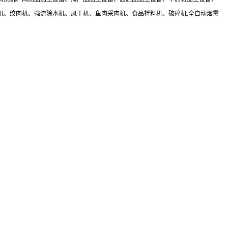
机、绞肉机、强流除水机、风干机、鱼肉采肉机、食品拌料机、破碎机.全自动烟熏