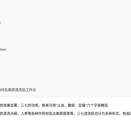
备
00mm
药材及果蔬清洗加工作业
伤效果显著，三七的功用，原来可用“止血、散瘀、定痛”六个字来概括
的清洗天麻、人参等各种中药材及瓜果蔬菜等等，三七清洗机也分为多种形式，有高