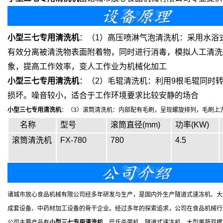
小型三七专用清洗机
：（1）高压喷淋气泡清洗机：采用水浴
有效分离被清洗物表面附着物，同时进行消毒，模拟人工清洗
象，提高工作效率，变人工作业为机械化加工
小型三七专用清洗机
：（2）毛辊清洗机：利用9根毛辊同时
损坏。噪音较小，适合于工作环境要求比较安静的场合
小型三七专用清洗机
：（3）滚筒清洗机：内部配有毛刷，呈现螺旋排列，毛刷上
名称
型号
滚筒直径(mm)
功率(KW)
滚筒清洗机
FX-780
780
4.5
诸城市放心食品机械有限公司经多年研发与生产，是国内外生产隧道式速冻机、大
成套设备、中药材加工设备的骨干企业。经过多年的探索追求，公司在食品机械行
公司主要产品有
小型三七专用清洗机
、巴氏杀菌机、隧道式速冻机、大型果蔬双螺