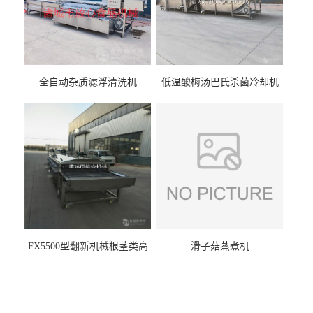
全自动杂质滤浮清洗机
低温酸梅汤巴氏杀菌冷却机
FX5500型翻新机械根茎类高
滑子菇蒸煮机
压喷淋清洗机