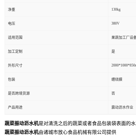
130kg
净重
380V
电压
适用范围
果蔬加工厂设备
加工定制
是
2000*1000*85
外形尺寸
包装
缠绕膜
是否跨境货源
否
产品用途
震动沥水作业
蔬菜振动沥水机
是对清洗之后的蔬菜或者食品包装袋表面的水
蔬菜振动沥水机
由诸城市放心食品机械有限公司提供