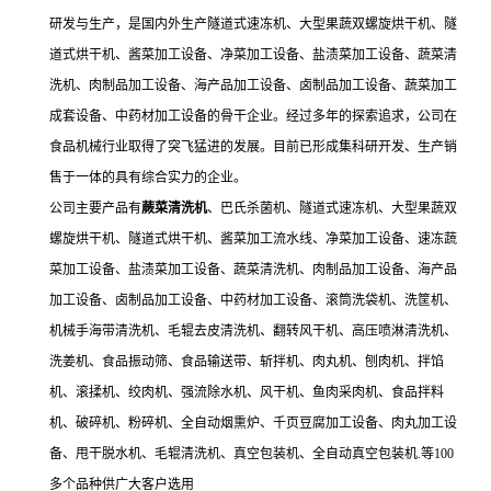
研发与生产，是国内外生产隧道式速冻机、大型果蔬双螺旋烘干机、隧
道式烘干机、酱菜加工设备、净菜加工设备、盐渍菜加工设备、蔬菜清
洗机、肉制品加工设备、海产品加工设备、卤制品加工设备、蔬菜加工
成套设备、中药材加工设备的骨干企业。经过多年的探索追求，公司在
食品机械行业取得了突飞猛进的发展。目前已形成集科研开发、生产销
售于一体的具有综合实力的企业。
公司主要产品有
蕨菜清洗机
、巴氏杀菌机、隧道式速冻机、大型果蔬双
螺旋烘干机、隧道式烘干机、酱菜加工流水线、净菜加工设备、速冻蔬
菜加工设备、盐渍菜加工设备、蔬菜清洗机、肉制品加工设备、海产品
加工设备、卤制品加工设备、中药材加工设备、滚筒洗袋机、洗筐机、
机械手海带清洗机、毛辊去皮清洗机、翻转风干机、高压喷淋清洗机、
洗姜机、食品振动筛、食品输送带、斩拌机、肉丸机、刨肉机、拌馅
机、滚揉机、绞肉机、强流除水机、风干机、鱼肉采肉机、食品拌料
机、破碎机、粉碎机、全自动烟熏炉、千页豆腐加工设备、肉丸加工设
备、甩干脱水机、毛辊清洗机、真空包装机、全自动真空包装机.等100
多个品种供广大客户选用