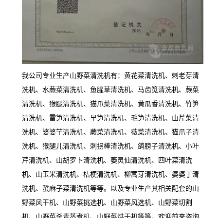
我公司专业生产山野菜清洗机有：黄花菜清洗机
清
、刺老芽
洗机
水蕨菜清洗机、鱼腥草清洗机、马齿笕清洗机、
、
蕨菜
清洗机
清洗机
清洗机
清洗机
竹笋
、猴腿
、猫爪菜
、黄瓜香
、
清洗机、雷笋清洗机、早笋清洗机、毛笋清洗机、
清
山芹菜
洗机
清洗机、
清洗机
清洗机
清
、婆婆艼
蕨菜
、薇菜
、猫爪子
洗机
清洗机
清洗机
清洗机
、猴腿儿
、刺拐棒
、鸽膀子
、小叶
清洗机
清洗机
清洗机
清洗
芹
、山胡罗卜
、萎灵仙
、四叶菜
机
清洗机
桔梗清洗机
清洗机
清
、山玉米
、
、柳蒿芽
、婆婆丁
洗机
清洗机
、蜇麻子菜
等等。以及专业生产其相关配套的山
野菜风干机、山野菜挑选机、山野菜风选机、山野菜切割
机、山野菜杀青蒸煮机、山野菜烘干机等等，欢迎前来咨询