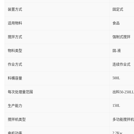
装置方式
固定式
适用物料
食品
搅拌方式
强制式搅拌
物料类型
固-液
作业方式
连续作业式
500L
料桶容量
每次处理量范围
出料50-250LL
150L
生产能力
搅拌机类型
多功能搅拌机
2.2Kw
电机功率