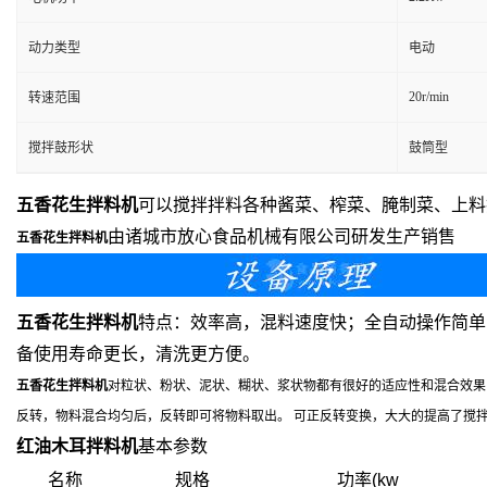
动力类型
电动
20r/min
转速范围
搅拌鼓形状
鼓筒型
五香花生拌料机
可以搅拌拌料各种酱菜、榨菜、腌制菜、上料
由诸城市放心食品机械有限公司研发生产销售
五香花生拌料机
五香花生拌料机
特点：效率高，混料速度快；全自动操作简单
备使用寿命更长，清洗更方便。
五香花生拌料机
对粒状、粉状、泥状、糊状、浆状物都有很好的适应性和混合效果
反转，物料混合均匀后，反转即可将物料取出。 可正反转变换，大大的提高了搅
红油木耳拌料机
基本参数
名称
规格
功率(kw