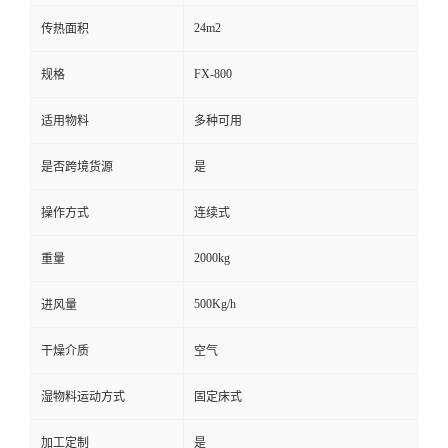
24m2
传热面积
FX-800
规格
适用物料
多种可用
是否跨境货源
是
操作方式
连续式
2000kg
重量
500Kg/h
进风量
干燥介质
空气
湿物料运动方式
固定床式
加工定制
是