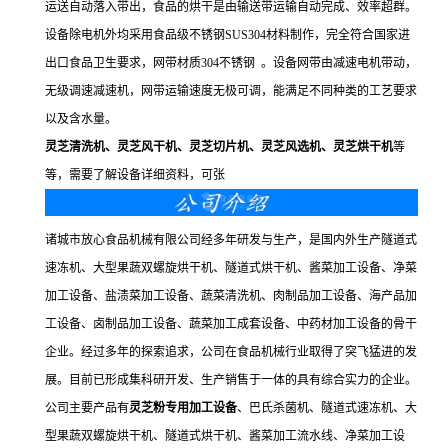
运送自动落入带出，食品的烘干是由输送带运输自动完成、效率超群。
设备除电机外均采用食品级不锈钢SUS304材料制作，完全符合国家进
出口食品卫生要求，网带材质304不锈钢 。设备网带由减速电机带动，
无级调速减速机，网带运输速度无极可调，能满足不同种类的工艺要求
以及含水量。
灵芝
清洗机、
灵芝
风干机、
灵芝
切片机、
灵芝
风选机、
灵芝
烘干机
等
等，需要了解设备详细资料，可张
诸城市放心食品机械有限公司经多年研发与生产，是国内外生产隧道式
速冻机、大型果蔬双螺旋烘干机、隧道式烘干机、酱菜加工设备、净菜
加工设备、盐渍菜加工设备、蔬菜清洗机、肉制品加工设备、海产品加
工设备、卤制品加工设备、蔬菜加工成套设备、中药材加工设备的骨干
企业。经过多年的探索追求，公司在食品机械行业取得了突飞猛进的发
展。目前已形成集科研开发、生产销售于一体的具有综合实力的企业。
公司主要产品有
灵芝粉专用加工设备
、巴氏杀菌机、隧道式速冻机、大
型果蔬双螺旋烘干机、隧道式烘干机、酱菜加工流水线、净菜加工设