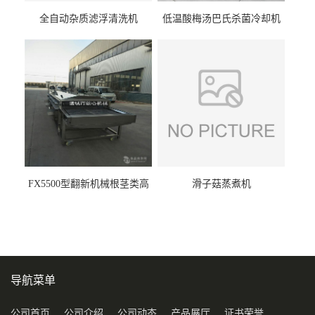
全自动杂质滤浮清洗机
低温酸梅汤巴氏杀菌冷却机
FX5500型翻新机械根茎类高
滑子菇蒸煮机
压喷淋清洗机
导航菜单
公司首页
公司介绍
公司动态
产品展厅
证书荣誉