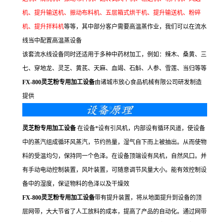
机、提升输送机、振动布料机、五层箱式烘干机、提升输送机、粉碎
机、提升拌料机
等等，其中部分客户需要高温蒸作业，我们可以在流水
线当中配置高温蒸设备
该套流水线设备同时还适用于多种中药材加工，例如：辣木、桑黄、三
七、穿地龙、灵芝、黄芪、天麻、血竭、石斛、人参、雪莲、当归等等
FX-800灵芝粉专用加工设备
由诸城市放心食品机械有限公司研发制造
提供
灵芝粉专用加工设备
在设备*设有引风机，内部设有循环风道，使设备
中的蒸汽组成循环风蒸汽，节约热量，湿气自下而上被抽出。从而使物
料的受温均匀，保持同一个色泽。在设备顶端设有风机，自然风口。并
有手动电动控制装置，风叶装置，可随意调节风量大小。能有效控制设
备中的湿度，保证物料的色泽以及干燥效
FX-800灵芝粉专用加工设备
带有提升装置，将从地面提升到设备的顶
层网带，大大节省了人工放料的成本，提高了产品的自动化。通过网带