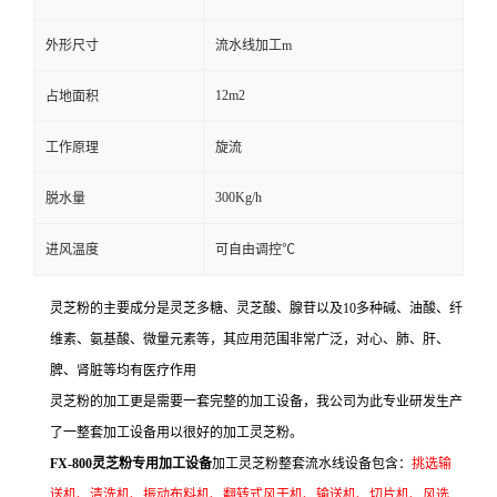
外形尺寸
流水线加工m
12m2
占地面积
工作原理
旋流
300Kg/h
脱水量
进风温度
可自由调控℃
灵芝粉的主要成分是灵芝多糖、灵芝酸、腺苷以及10多种碱、油酸、纤
维素、氨基酸、微量元素等，其应用范围非常广泛，对心、肺、肝、
脾、肾脏等均有医疗作用
灵芝粉的加工更是需要一套完整的加工设备，我公司为此专业研发生产
了一整套加工设备用以很好的加工灵芝粉。
FX-800灵芝粉专用加工设备
加工灵芝粉整套流水线设备包含：
挑选输
送机、清洗机、振动布料机、翻转式风干机、输送机、切片机、风选