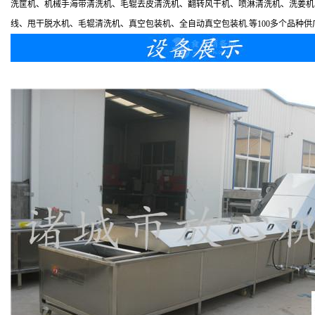
洗筐机、机械手海带清洗机、毛辊去皮清洗机、翻转风干机、喷淋清洗机、洗姜机
线、甩干脱水机、毛辊清洗机、真空包装机、全自动真空包装机.等100多个品种供