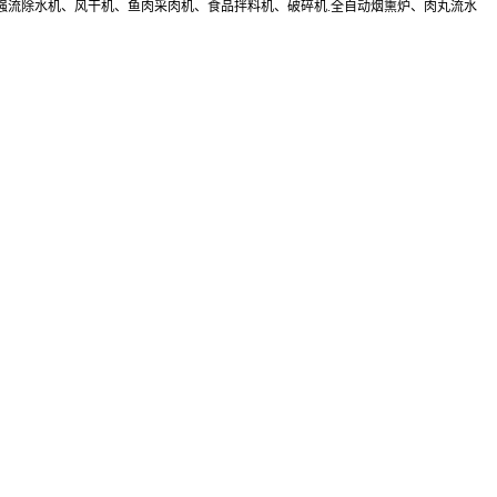
强流除水机、风干机、鱼肉采肉机、食品拌料机、破碎机.全自动烟熏炉、肉丸流水