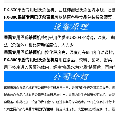
FX-800果酱专用巴氏杀菌机、西红柿酱巴氏杀菌流水线
、番
FX-800果酱专用巴氏杀菌机
可以杀菌各种食品包装袋及蔬菜
果酱专用巴氏杀菌机
整机采用优质SUS304不锈钢，温度
法（杀菌池）相比劳动强度低，人力少
果酱专用巴氏杀菌机
自控化程度高，温度可在98°内自动调
FX-800果酱专用巴氏杀菌机
常用在食品、饮料、酸奶、酱菜
用下按序进入灭菌箱体内，经由“高温水为介质”杀菌后，再
诸城市放心食品机械有限公司经多年研发与生产，是国内外生产净菜加工设备、酱
城市放心食品机械有限公司经多年研发与生产，是国内外生产隧道式速冻机、大型
套设备、中药材加工设备的骨干企业。经过多年的探索追求，公司在食品机械行业
公司主要产品有
果酱专用巴氏杀菌机
、隧道式速冻机、大型果蔬双螺旋烘干机、隧