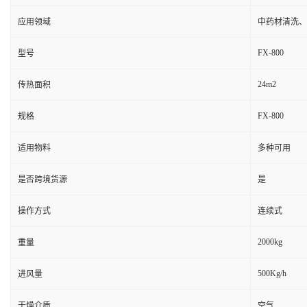
应用领域
中药材清洗、
FX-800
型号
24m2
传热面积
FX-800
规格
适用物料
多种可用
是否跨境货源
是
操作方式
连续式
2000kg
重量
500Kg/h
进风量
干燥介质
空气