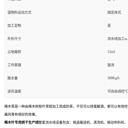
湿物料运动方式
固定床式
加工定制
是
外形尺寸
流水线加工m
12m2
占地面积
工作原理
旋流
300Kg/h
脱水量
进风温度
可自由调控℃
辣木茶是一种由辣木树枝叶萃取加工而成的茶，不仅可以排毒解酒，更可以有效控
痛风等有很好的效果。
辣木叶专用烘干生产线
整套流水线设备包含：挑选输送机、清洗机、振动布料机、