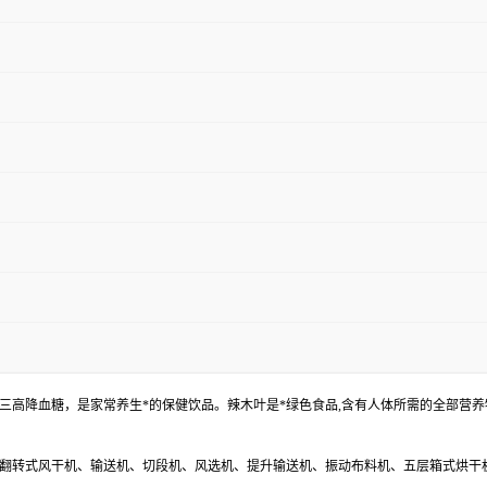
三高降血糖，是家常养生*的保健饮品。辣木叶是*绿色食品,含有人体所需的全部营
翻转式风干机、输送机、切段机、风选机、提升输送机、振动布料机、五层箱式烘干