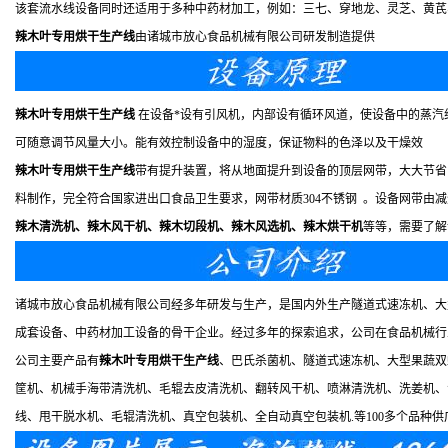
该套流水线设备同时还适用于多种中药材加工，例如：三七、穿地龙、灵芝、黄芪
辣木叶专用烘干生产线
由诸城市放心食品机械有限公司研发制造提供
辣木叶专用烘干生产线
在设备*设有引风机，内部设有循环风道，使设备中的蒸汽
可随意调节风量大小。能有效控制设备中的湿度，保证物料的色泽以及干燥效
辣木叶专用烘干生产线
带有提升装置，将从地面提升到设备的顶层网带，大大节省
料制作，完全符合国家进出口食品卫生要求，网带材质304不锈钢 。设备网带
辣木清洗机、辣木风干机、辣木切段机、辣木风选机、辣木烘干机
等等，需要了解
诸城市放心食品机械有限公司经多年研发与生产，是国内外生产隧道式速冻机、大
成套设备、中药材加工设备的骨干企业。经过多年的探索追求，公司在食品机械行
公司主要产品有
辣木叶专用烘干生产线
、巴氏杀菌机、隧道式速冻机、大型果蔬双
筐机、机械手海带清洗机、毛辊去皮清洗机、翻转风干机、喷淋清洗机、洗姜机、
线、甩干脱水机、毛辊清洗机、真空包装机、全自动真空包装机.等100多个品种供