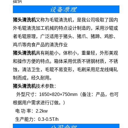
提供
猪
头
清洗机
又称为毛辊清洗机，是我公司吸取了国内
外毛辊清洗加工机械的特点设计制造的，采用沙辊或
者毛辊原理，广泛适用于猪头、猪爪、猪蹄、鸡胗、
鸡爪等肉食产品的清洗作业
猪
头
清洗机
具有耗能小，体积小，重量轻，外形美观
和操作方便的特点。箱体采用优质不锈钢材质，不锈
蚀，清洁卫生，毛辊不易变形，毛刷采用尼龙线绳轧
制而成，经久耐用。
猪
头
清洗机
技术参数：
外型尺寸：1650×820×750mm（备注：产品，也可
根据用户需求进行订做。）
电 功 率：2.2kw
生产能力：0.3-0.5T/h