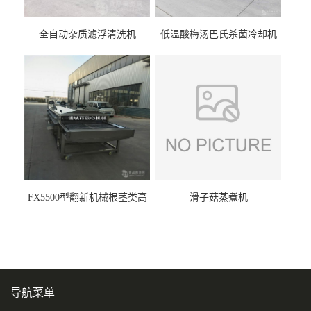
全自动杂质滤浮清洗机
低温酸梅汤巴氏杀菌冷却机
FX5500型翻新机械根茎类高
滑子菇蒸煮机
压喷淋清洗机
导航菜单