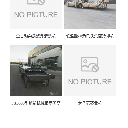
全自动杂质滤浮清洗机
低温酸梅汤巴氏杀菌冷却机
FX5500型翻新机械根茎类高
滑子菇蒸煮机
压喷淋清洗机