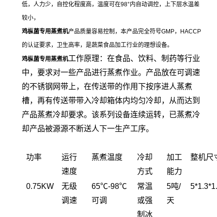
低，人力少，自控化程度高，温度可在98°内自动调控，上下层水温差
较小，
鸡枞菌专用蒸煮机
产品质量容易控制，本产品完全符号GMP，HACCP
的认证要求，卫生高率，是蔬菜食品加工行业的理想设备。
工作原理：在食品、饮料、制药等行业
鸡枞菌专用蒸煮机
中，要求对一些产品进行蒸煮作业。产品放在可调速
的不锈钢网带上，在传送带的作用下按序进人蒸煮
槽，再有传送带带入冷却箱体内均匀冷却，从而达到
产品蒸煮冷却要求。该系列设备连续运转，已蒸煮冷
却产品被源源不断送人下一生产工序。
功率
运行
蒸煮温度
冷却
加工
整机尺
速度
方式
能力
0.75KW
无级
65℃-98℃
常温
5吨/
5*1.3*
调速
可调
或强
天
制冰