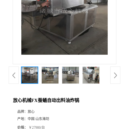
放心机械FX蚕蛹自动出料油炸锅
品牌：
放心
产地：
中国 山东潍坊
价格：
￥27900/台