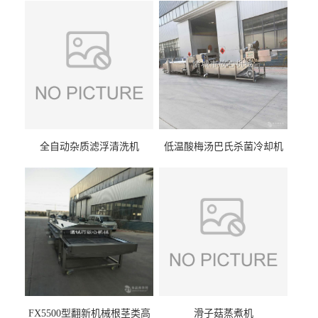
全自动杂质滤浮清洗机
低温酸梅汤巴氏杀菌冷却机
FX5500型翻新机械根茎类高
滑子菇蒸煮机