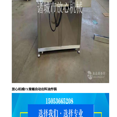
放心机械FX蚕蛹自动出料油炸锅