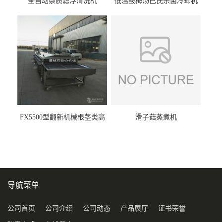
全自动杂质滤浮清洗机
低温酸梅汤巴氏杀菌冷却机
FX5500型翻新机械根茎类高
滑子菇蒸煮机
压喷淋清洗机
导航菜单
公司首页
公司介绍
公司动态
产品展厅
证书荣誉