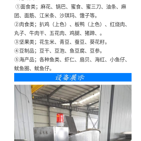
①面食类；麻花、锅巴、蜜食、蜜三刀、油条、麻
团、面筋、江米条、沙琪玛、馓子等。
②肉食类；扒鸡（上色）、板鸭（上色）、红烧肉、
丸子、牛肉干、五花肉、鸡腿、猪蹄、。
③坚果类；花生米、青豆、蚕豆、葵花籽。
④豆制品；豆干、豆泡、鱼豆腐、豆参。
⑤海产品；各种鱼类、虾仁、扇贝、海红、小鱼仔、
鱿鱼圈、鱿鱼仔。