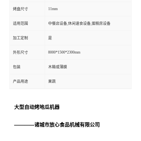
11mm
烤盘尺寸
适用范围
中餐店设备,休闲速食设备,蛋糕房设备
加工定制
是
8000*1500*2300mm
外形尺寸
包装
木箱或薄膜
产品用途
果蔬
大型自动烤地瓜机器
————诸城市放心食品机械有限公司