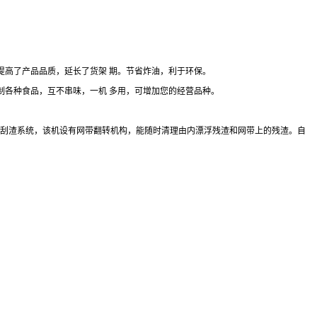
提高了产品品质，延长了货架 期。节省炸油，利于环保。
制各种食品，互不串味，一机 多用，可增加您的经营品种。
自动刮渣系统，该机设有网带翻转机构，能随时清理由内漂浮残渣和网带上的残渣。自