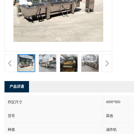
产品详请
4000*800
炸区尺寸
货号
其他
种类
油炸机