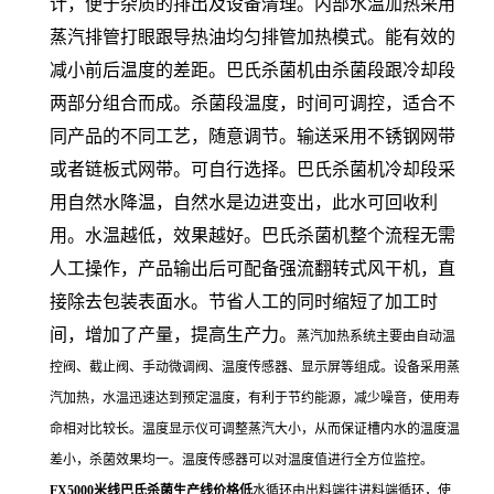
计，便于杂质的排出及设备清理。内部水温加热采用
蒸汽排管打眼跟导热油均匀排管加热模式。能有效的
减小前后温度的差距。巴氏杀菌机由杀菌段跟冷却段
两部分组合而成。杀菌段温度，时间可调控，适合不
同产品的不同工艺，随意调节。输送采用不锈钢网带
或者链板式网带。可自行选择。巴氏杀菌机冷却段采
用自然水降温，自然水是边进变出，此水可回收利
用。水温越低，效果越好。巴氏杀菌机整个流程无需
人工操作，产品输出后可配备强流翻转式风干机，直
接除去包装表面水。节省人工的同时缩短了加工时
间，增加了产量，提高生产力。
蒸汽加热系统主要由自动温
控阀、截止阀、手动微调阀、温度传感器、显示屏等组成。设备采用蒸
汽加热，水温迅速达到预定温度，有利于节约能源，减少噪音，使用寿
命相对比较长。温度显示仪可调整蒸汽大小，从而保证槽内水的温度温
差小，杀菌效果均一。温度传感器可以对温度值进行全方位监控。
FX5000米线巴氏杀菌生产线价格低
水循环由出料端往进料端循环，使