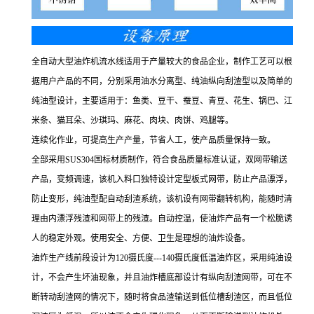
全自动大型油炸机流水线适用于产量较大的食品企业，制作工艺可以根
据用户产品的不同，分别采用油水分离型、纯油纵向刮渣型以及简单的
纯油型设计，主要适用于：鱼类、豆干、蚕豆、青豆、花生、锅巴、江
米条、猫耳朵、沙琪玛、麻花、肉块、肉饼、鸡腿等。
连续化作业，可提高生产产量，节省人工，使产品质量保持一致。
全部采用SUS304国标材质制作，符合食品质量标准认证，双网带输送
产品，变频调速，该机入料口独特设计定型板式网带，防止产品漂浮，
防止变形，纯油型配自动刮渣系统，该机设有网带翻转机构，能随时清
理由内漂浮残渣和网带上的残渣。自动控温，使油炸产品有一个松脆诱
人的稳定外观。使用安全、方便、卫生是理想的油炸设备。
油炸生产线前段设计为120摄氏度---140摄氏度低温油炸区，采用纯油设
计，不会产生坏油现象，并且油炸槽底部设计有纵向刮渣网带，可在不
断转动刮渣网的情况下，随时将食品渣输送到低位槽刮渣区，而且低位