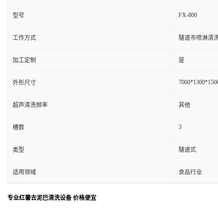
FX-800
型号
工作方式
隧道市喷淋清
加工定制
是
7000*1300*150
外形尺寸
超声清洗频率
其他
3
槽数
类型
隧道式
适用领域
食品行业
专业红薯去泥巴清洗设备 价格便宜