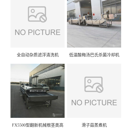
全自动杂质滤浮清洗机
低温酸梅汤巴氏杀菌冷却机
FX5500型翻新机械根茎类高
滑子菇蒸煮机
压喷淋清洗机