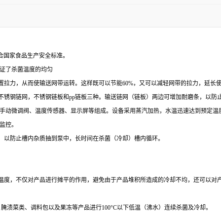
符合国家食品生产安全标准。
保温，并保证了杀菌温度的均匀
置拉力，从而使输送网带运转。这样既可以节能60%，又可以减轻网带的拉力，延长
不锈钢链网，不锈钢链板和pp链板三种。输送链网（链板）两边可增加耐磨条，以防
阀、手动微调阀、温度传感器、显示屏等组成。设备采用蒸汽加热，水温迅速达到预定
监控。
统，以防止槽内杂质抽到泵中，长时间在杀菌（冷却）槽内循环。
的温度，不仅对产品进行摊平的作用，避免由于产品堆积所造成的冷却不均，还可以对
渍菜类、调料包以及果冻等产品进行100°C以下低温（沸水）连续杀菌及冷却。