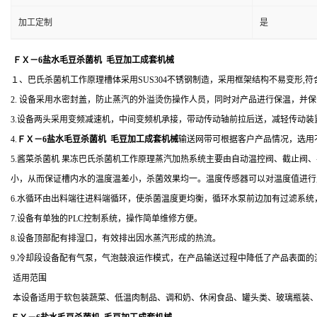
加工定制
是
ＦＸ－6盐水毛豆杀菌机 毛豆加工成套机械
１、巴氏杀菌机工作原理槽体采用SUS304不锈钢制造，采用框架结构不易变形,
2. 设备采用水密封盖，防止蒸汽的外溢烫伤操作人员，同时对产品进行
3.设备两头采用变频减速机，中间变频机承接，带动传动轴前拉后送，减轻传动装
4.
ＦＸ－6盐水毛豆杀菌机 毛豆加工成套机械
输送网带可根据客户产品情况，选用
5.酱菜杀菌机 果冻巴氏杀菌机工作原理蒸汽加热系统主要由自动温控阀、截止
小，从而保证槽内水的温度温差小，杀菌效果均一。温度传感器可以对温度值进行
6.水循环由出料端往进料端循环，使杀菌温度更均衡，循环水泵前边加有过滤系
7.设备有单独的PLC控制系统，操作简单维修方便。
8.设备顶部配有排湿口，有效排出因水蒸汽形成的热流。
9.冷却段设备配有气泵，气泡鼓浪运作模式，在产品输送过程中降低了产品表面
适用范围
本设备适用于软包装蔬菜、低温肉制品、调和奶、休闲食品、罐头类、玻璃瓶装、腌