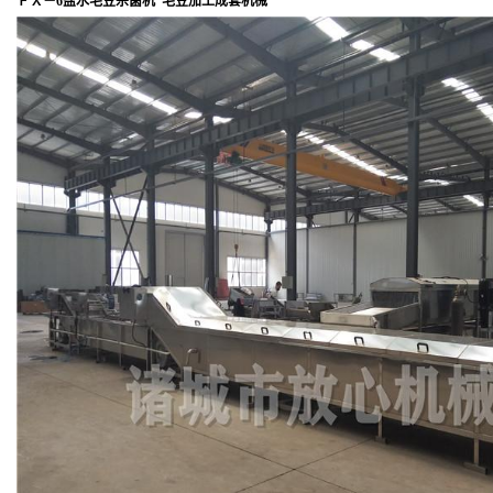
ＦＸ－6盐水毛豆杀菌机 毛豆加工成套机械